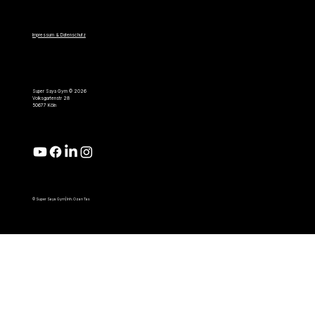
Impressum & Datenschutz
Super Saya Gym © 2026
Volksgartenstr 28
50677 Köln
© Super Saya Gym| Inh. Ozan Tas