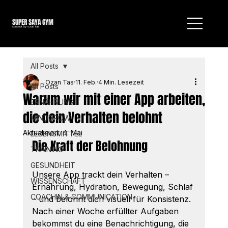
SUPER SAYA GYM
concept by ozan tas
All Posts
Ozan Tas
11. Feb.
4 Min. Lesezeit
All Posts
Warum wir mit einer App arbeiten,
ERNÄHRUNG
die dein Verhalten belohnt
MINDGROW
Aktualisiert:
4. Mai
LEBENSMITTEL
Die Kraft der Belohnung
TRAINING
GESUNDHEIT
Unsere App trackt dein Verhalten – 
WISSENSCHAFT
Ernährung, Hydration, Bewegung, Schlaf 
COACHIN & COMMUNICATION
– und belohnt dich visuell für Konsistenz. 
Nach einer Woche erfüllter Aufgaben 
bekommst du eine Benachrichtigung, die 