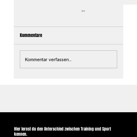
Kommentare
Sleep Guide
Kommentar verfassen...
© 2035 by Business Name. Built on
Wix Studio
Hier lernst du den Unterschied zwischen
Training
und Sport
kennen.