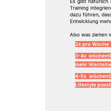
Es gibt natürlich
Training integri
dazu führen, das
Entwicklung mehr
Also was ziehen 
2x pro Woche 
3-4x wöchentli
mehr Wachst
4-5x wöchentl
Lifestyle pass