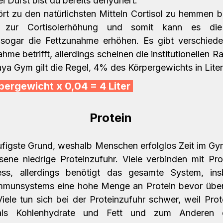
ei Durst bist du bereits dehydriert. 
rt zu den natürlichsten Mitteln Cortisol zu hemmen bz
t zur Cortisolerhöhung und somit kann es die F
 sogar die Fettzunahme erhöhen. Es gibt verschiede
e betrifft, allerdings scheinen die institutionellen Rat
aya Gym gilt die Regel, 4% des Körpergewichts in Liter
pergewicht x 0,04 = 4 Liter 
#2
 Protein
figste Grund, weshalb Menschen erfolglos Zeit im Gym 
ene niedrige Proteinzufuhr. Viele verbinden mit Prot
ss, allerdings benötigt das gesamte System, ins
mmunsystems eine hohe Menge an Protein bevor über
ele tun sich bei der Proteinzufuhr schwer, weil Prot
als Kohlenhydrate und Fett und zum Anderen die