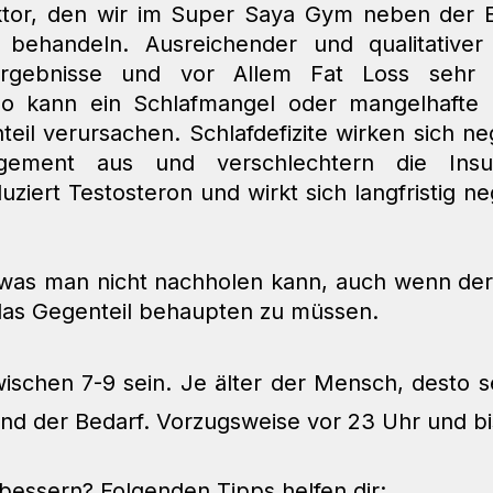
aktor, den wir im Super Saya Gym neben der E
behandeln. Ausreichender und qualitativer 
ergebnisse und vor Allem Fat Loss sehr st
so kann ein Schlafmangel oder mangelhafte Sc
il verursachen. Schlafdefizite wirken sich neg
gement aus und verschlechtern die Insulinse
ziert Testosteron und wirkt sich langfristig neg
, was man nicht nachholen kann, auch wenn der
das Gegenteil behaupten zu müssen. 
wischen 7-9 sein. Je älter der Mensch, desto se
 und der Bedarf. Vorzugsweise vor 23 Uhr und bi
rbessern? Folgenden Tipps helfen dir: