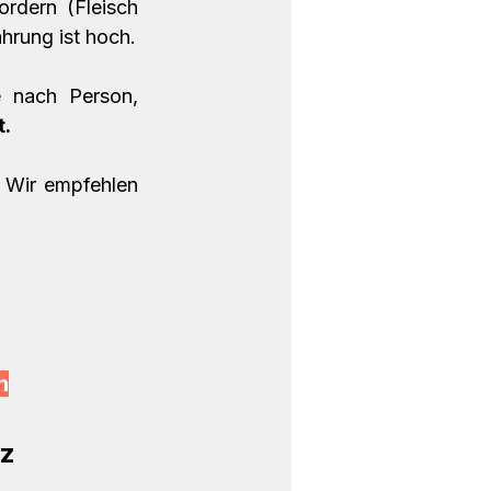
rdern (Fleisch 
und Tierkonsum). Der Preis für emotionale Entscheidungen im Punkte Ernährung ist hoch. 
nach Person, 
. 
 Wir empfehlen 
h
z 