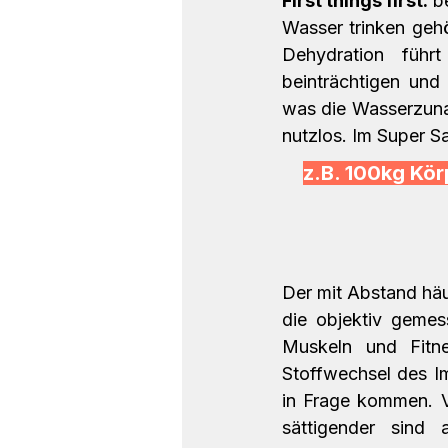
First things first:
 b
Wasser trinken gehö
Dehydration führ
beinträchtigen und
was die Wasserzunahm
nutzlos. Im Super S
z.B. 100kg Kör
Der mit Abstand häu
die objektiv gemess
Muskeln und Fitne
Stoffwechsel des I
in Frage kommen. Vi
sättigender sind 