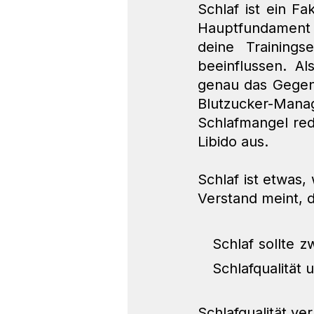
Schlaf ist ein F
Hauptfundament 
deine Trainings
beeinflussen. Al
genau das Gegente
Blutzucker-Mana
Schlafmangel redu
Libido aus.
Schlaf ist etwas
Verstand meint, 
Schlaf sollte z
Schlafqualität
Schlafqualität ve