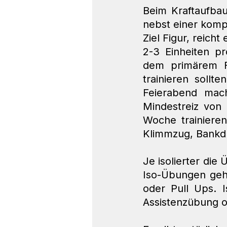
Beim Kraftaufba
nebst einer komp
Ziel Figur, reicht
2-3 Einheiten p
dem primärem Fo
trainieren soll
Feierabend mac
Mindestreiz von
Woche trainieren
Klimmzug, Bankd
Je isolierter die
Iso-Übungen gehe
oder Pull Ups. I
Assistenzübung o