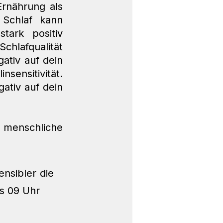
rnährung als 
Schlaf kann 
ark positiv 
hlafqualität 
ativ auf dein 
nsitivität. 
ativ auf dein 
 menschliche 
nsibler die 
s 09 Uhr 