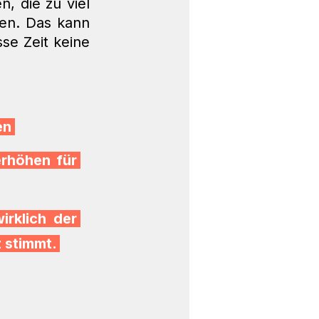
 die zu viel 
en. Das kann 
e Zeit keine 
n 
rhöhen für 
rklich der 
 stimmt. 