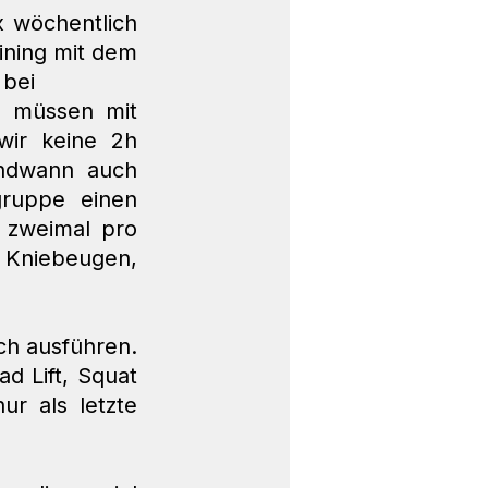
 wöchentlich 
ning mit dem 
 bei 
n müssen mit 
r keine 2h  
endwann auch 
ruppe einen 
zweimal pro 
 Kniebeugen, 
ch ausführen. 
 Lift, Squat 
r als letzte 