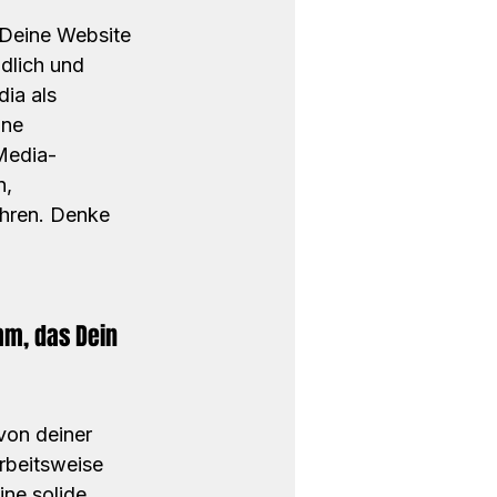
. Deine Website 
ndlich und 
ia als 
ne 
-Media-
, 
hren. Denke 
m, das Dein 
von deiner 
rbeitsweise 
ine solide 