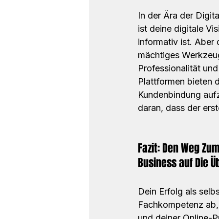
In der Ära der Digit
ist deine digitale Vi
informativ ist. Aber
mächtiges Werkzeug
Professionalität un
Plattformen bieten d
Kundenbindung aufz
daran, dass der erst
Fazit: Den Weg Zu
Business auf Die Ü
Dein Erfolg als selb
Fachkompetenz ab, s
und deiner Online-Pr