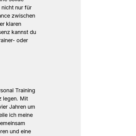
icht nur für 
lance zwischen 
er klaren 
senz kannst du 
ainer- oder 
um
sonal Training 
 legen. Mit 
vier Jahren um 
le ich meine 
 Gemeinsam 
ren und eine 