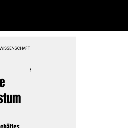
WISSENSCHAFT
ge
hstum
schäftes