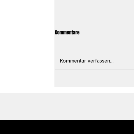
Kommentare
Kommentar verfassen...
Warum Zeit für Spitzenverdiener
wichtiger wird als Geld – und
was das mit deiner Gesundheit
zu tun hat
© 2035 by Business Name. B