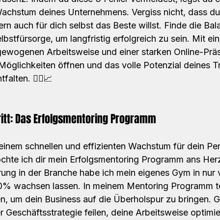
achstum deines Unternehmens. Vergiss nicht, dass du n
rn auch für dich selbst das Beste willst. Finde die Ba
bstfürsorge, um langfristig erfolgreich zu sein. Mit ein
sgewogenen Arbeitsweise und einer starken Online-Prä
Möglichkeiten öffnen und das volle Potenzial deines Tr
lten. 🏋️‍♀️📈 
#SelbständigeTrainer
#BusinessWachst
siness
ritt: Das Erfolgsmentoring Programm
inem schnellen und effizienten Wachstum für dein Per
chte ich dir mein Erfolgsmentoring Programm ans Herz
rung in der Branche habe ich mein eigenes Gym in nur 
% wachsen lassen. In meinem Mentoring Programm tei
n, um dein Business auf die Überholspur zu bringen.
 Geschäftsstrategie feilen, deine Arbeitsweise optimie