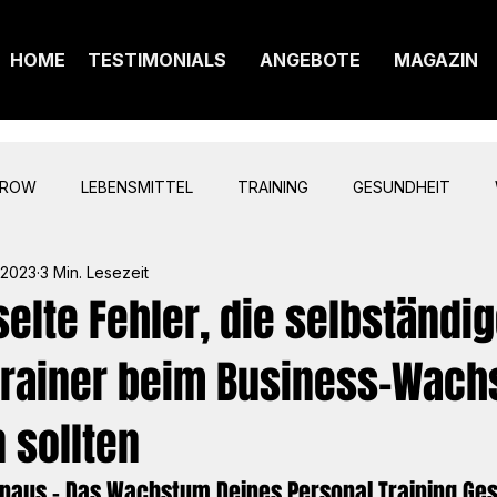
HOME
TESTIMONIALS
ANGEBOTE
MAGAZIN
GROW
LEBENSMITTEL
TRAINING
GESUNDHEIT
 2023
3 Min. Lesezeit
elte Fehler, die selbständi
Trainer beim Business-Wac
 sollten
inaus - Das Wachstum Deines Personal Training Ge