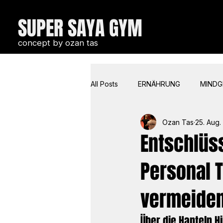
SUPER SAYA GYM
concept by ozan tas
All Posts
ERNÄHRUNG
MIND
Ozan Tas
25. Aug.
COACHIN & COMMUNICATION
Entschlüss
Personal 
vermeiden
Über die Hanteln H