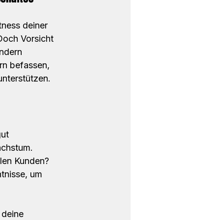
tness deiner 
Doch Vorsicht 
indern 
rn befassen, 
nterstützen.
ut 
achstum. 
llen Kunden? 
tnisse, um 
 deine 