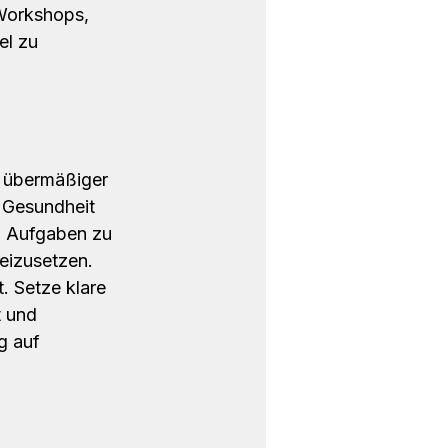
 Workshops, 
el zu 
r übermäßiger 
 Gesundheit 
, Aufgaben zu 
eizusetzen. 
. Setze klare 
 und 
g auf 