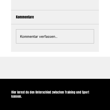
Kommentare
Kommentar verfassen...
Eines meiner wichtigsten Learnings zum
Thema Fachwissen
© 2035 by Business Name. Built on
Wix Studio
Hier lernst du den Unterschied zwischen
Training
und Sport
kennen.