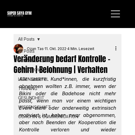
SUPER SAYA GYM
concept by ozan tas
All Posts
Ozan Tas
11. Okt. 2022
4 Min. Lesezeit
All Posts
Veränderung bedarf Kontrolle -
ERNÄHRUNG
Gehirn | Belohnung | Verhalten
MINDGROW
Alle unsere Kund*innen, die kurzfristig 
LEBENSMITTEL
abnehmen wollten z.B. immer, wenn der 
TRAINING
Bikini oder die Badehose nicht mehr 
GESUNDHEIT
passt, wenn man vor einem wichtigen 
WISSENSCHAFT
Event steht oder anderweitig extrinsisch 
motiviert ist, haben zwar abgenommen, 
COACHIN & COMMUNICATION
aber nach Beenden der Kooperation die 
Kontrolle verloren und wieder 