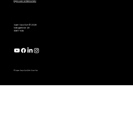
Impressum & Datenschutz
Super Saya Gym © 2026
Volksgartenstr 28
50677 Köln
© Super Saya Gym| Inh. Ozan Tas