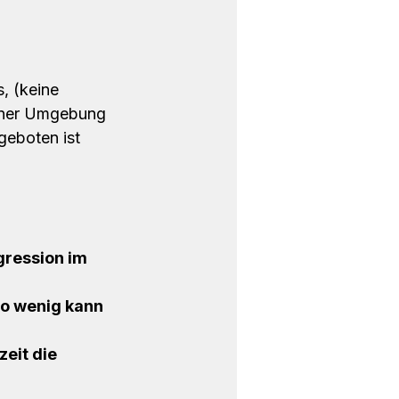
, (keine 
einer Umgebung 
geboten ist 
ression im 
so wenig kann 
eit die 