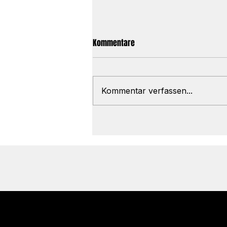
Kommentare
Kommentar verfassen...
Meine Top Supplements ums
Training herum
© 2035 by Business Name. B