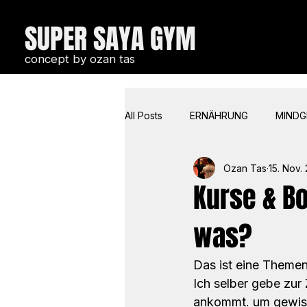
SUPER SAYA GYM
concept by ozan tas
All Posts
ERNÄHRUNG
MIND
Ozan Tas
15. Nov.
COACHIN & COMMUNICATION
Kurse & B
was?
Das ist eine Themenf
Ich selber gebe zur
ankommt. um gewisse