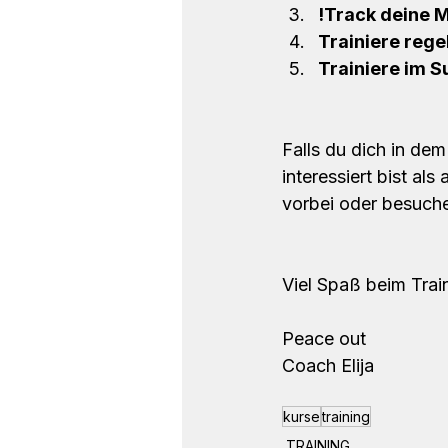
!Track deine 
Trainiere rege
Trainiere im S
Falls du dich in dem
interessiert bist a
vorbei oder besuche
Viel Spaß beim Trai
Peace out 
Coach Elija
kurse
training
TRAINING