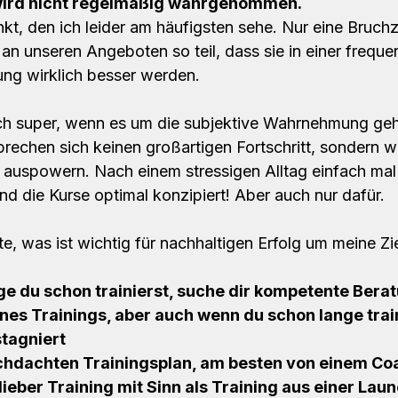
ird nicht regelmäßig wahrgenommen.
nkt, den ich leider am häufigsten sehe. Nur eine Bruch
n unseren Angeboten so teil, dass sie in einer frequen
ung wirklich besser werden. 
ch super, wenn es um die subjektive Wahrnehmung geht
rechen sich keinen großartigen Fortschritt, sondern wo
h auspowern. Nach einem stressigen Alltag einfach mal
nd die Kurse optimal konzipiert! Aber auch nur dafür.
e, was ist wichtig für nachhaltigen Erfolg um meine Zie
nge du schon trainierst, suche dir kompetente Bera
es Trainings, aber auch wenn du schon lange train
stagniert
chdachten Trainingsplan, am besten von einem Co
lieber Training mit Sinn als Training aus einer Lau