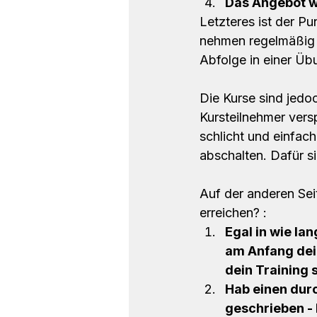
Das Angebot w
Letzteres ist der Pu
nehmen regelmäßig a
Abfolge in einer Üb
Die Kurse sind jedo
Kursteilnehmer versp
schlicht und einfac
abschalten. Dafür si
Auf der anderen Seit
erreichen? :
Egal in wie la
am Anfang dein
dein Training 
Hab einen dur
geschrieben - 