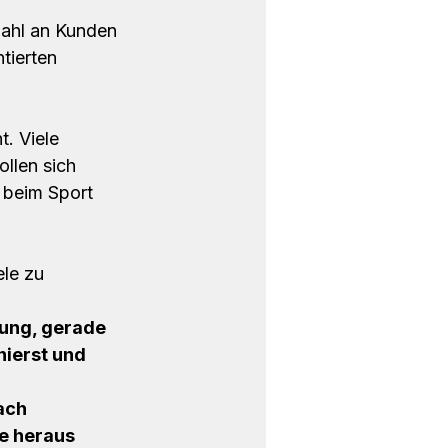
zahl an Kunden 
tierten 
. Viele 
llen sich 
 beim Sport 
le zu 
tung, gerade 
ierst und 
ach 
ne heraus 