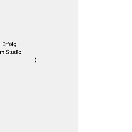
 Erfolg 
im Studio 
lijawonnebrgr
)