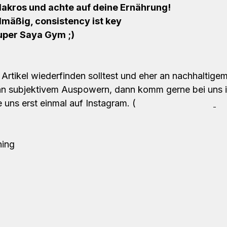
Makros und achte auf deine Ernährung!
lmäßig, consistency ist key 
uper Saya Gym ;)
 Artikel wiederfinden solltest und eher an nachhaltigem
ls an subjektivem Auspowern, dann komm gerne bei uns 
 uns erst einmal auf Instagram. (
@Super.Saya.Gym
@e
ning 